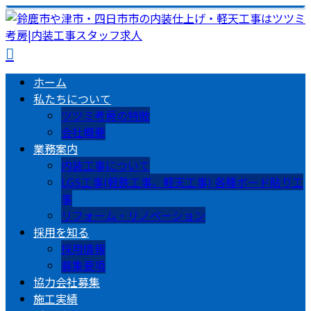
ホーム
私たちについて
ツツミ考房の特徴
会社概要
業務案内
内装工事について
LGS工事(軽鉄工事、軽天工事) 各種ボード貼り工
事
リフォーム・リノベーション
採用を知る
採用情報
募集要項
協力会社募集
施工実績