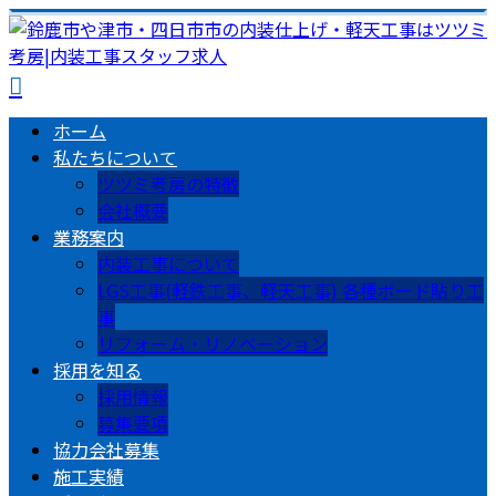
ホーム
私たちについて
ツツミ考房の特徴
会社概要
業務案内
内装工事について
LGS工事(軽鉄工事、軽天工事) 各種ボード貼り工
事
リフォーム・リノベーション
採用を知る
採用情報
募集要項
協力会社募集
施工実績