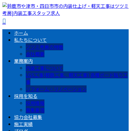
ホーム
私たちについて
ツツミ考房の特徴
会社概要
業務案内
内装工事について
LGS工事(軽鉄工事、軽天工事) 各種ボード貼り工
事
リフォーム・リノベーション
採用を知る
採用情報
募集要項
協力会社募集
施工実績