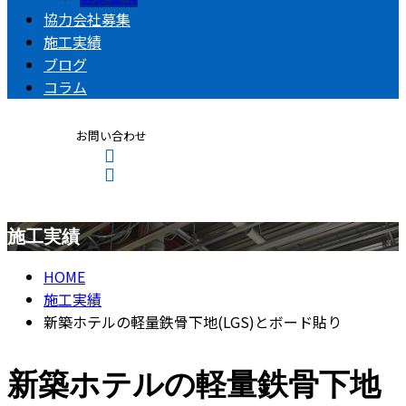
協力会社募集
施工実績
ブログ
コラム
お問い合わせ
施工実績
CONTACT
ENTRY
HOME
施工実績
新築ホテルの軽量鉄骨下地(LGS)とボード貼り
新築ホテルの軽量鉄骨下地