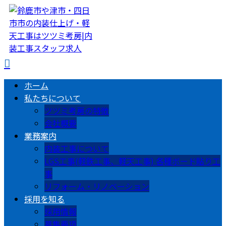
ホーム
私たちについて
ツツミ考房の特徴
会社概要
業務案内
内装工事について
LGS工事(軽鉄工事、軽天工事) 各種ボード貼り工
事
リフォーム・リノベーション
採用を知る
採用情報
募集要項