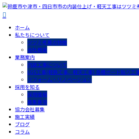
ホーム
私たちについて
ツツミ考房の特徴
会社概要
業務案内
内装工事について
LGS工事(軽鉄工事、軽天工事) 各種ボード貼り工
リフォーム・リノベーション
採用を知る
採用情報
募集要項
協力会社募集
施工実績
ブログ
コラム