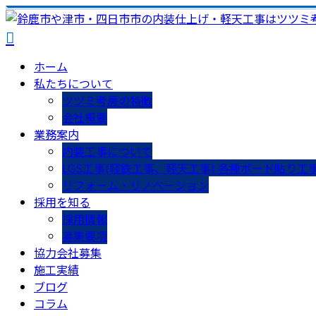
ホーム
私たちについて
ツツミ考房の特徴
会社概要
業務案内
内装工事について
LGS工事(軽鉄工事、軽天工事) 各種ボード貼り工
リフォーム・リノベーション
採用を知る
採用情報
募集要項
協力会社募集
施工実績
ブログ
コラム